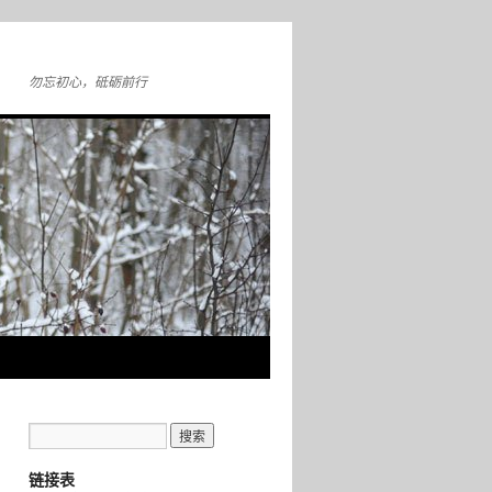
勿忘初心，砥砺前行
链接表