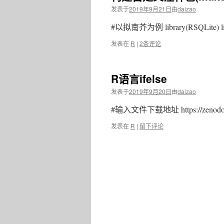
发表于
2019年9月21日
由
daizao
#以拟南芥为例 library(RSQLite) li
发表在
R
|
2条评论
R语言ifelse
发表于
2019年9月20日
由
daizao
#输入文件下载地址 https://zenodo.o
发表在
R
|
留下评论