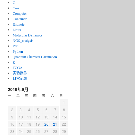
C
C++
Computer
Container
Endnote
Linux
Molecular Dynamics
NGS_analysis
Perl
Python
Quantum Chemical Calculation
R
TCGA
实验操作
日常记录
2019年9月
一
二
三
四
五
六
日
1
2
3
4
5
6
7
8
9
10
11
12
13
14
15
16
17
18
19
20
21
22
23
24
25
26
27
28
29