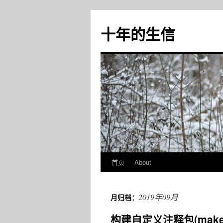
十年的生信
首页
About
跳
至
2019年09月
月归档：
正
构建自定义注释包(make an
文