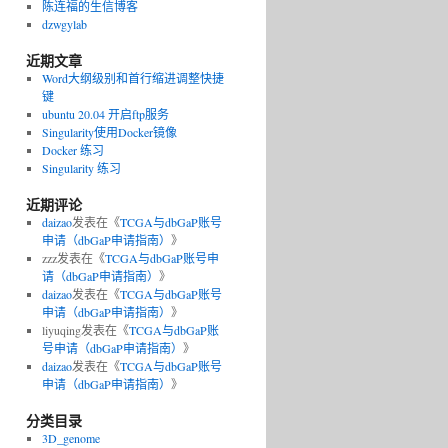
陈连福的生信博客
dzwgylab
近期文章
Word大纲级别和首行缩进调整快捷
键
ubuntu 20.04 开启ftp服务
Singularity使用Docker镜像
Docker 练习
Singularity 练习
近期评论
daizao
发表在《
TCGA与dbGaP账号
申请（dbGaP申请指南）
》
zzz
发表在《
TCGA与dbGaP账号申
请（dbGaP申请指南）
》
daizao
发表在《
TCGA与dbGaP账号
申请（dbGaP申请指南）
》
liyuqing
发表在《
TCGA与dbGaP账
号申请（dbGaP申请指南）
》
daizao
发表在《
TCGA与dbGaP账号
申请（dbGaP申请指南）
》
分类目录
3D_genome