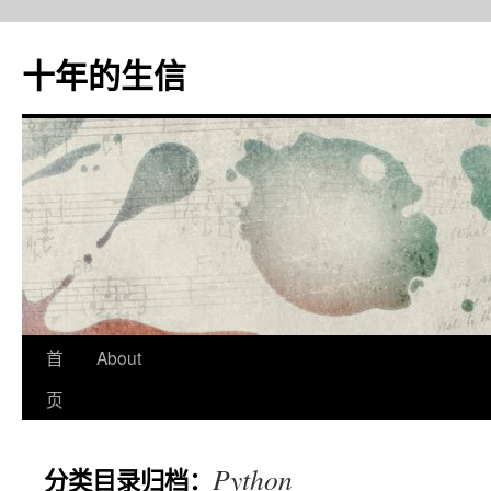
十年的生信
首
About
跳
页
至
正
Python
分类目录归档：
文