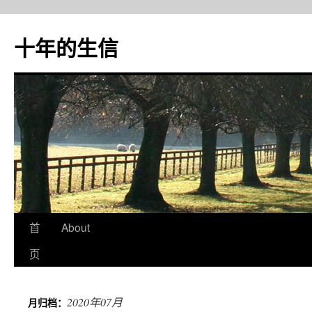
十年的生信
首
About
跳
页
至
正
2020年07月
月归档：
文