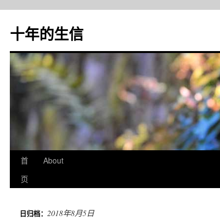
十年的生信
首
About
跳
页
至
正
2018年8月5日
日归档：
文