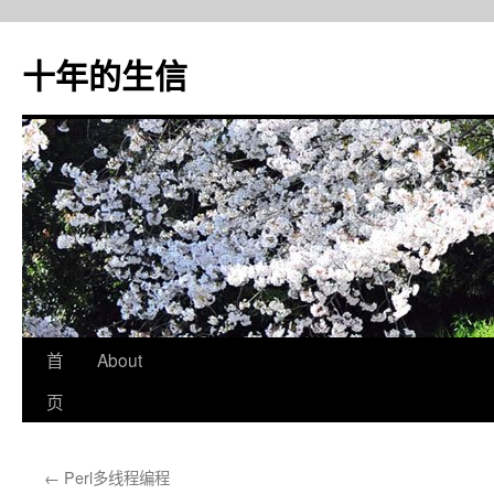
十年的生信
首
About
跳
页
至
正
←
Perl多线程编程
文