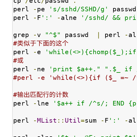
cp 
/
etc
/
passwd 
.
perl 
-
pe 
's/sshd/SSHD/g'
 passwd

perl 
-
F
':'
-
alne 
'/sshd/ && pri
grep 
-
v 
"^$"
 passwd  
|
 perl 
-
al
#类似于下面的这个
perl 
-
e 
'while(<>){chomp($_);if
#或
perl 
-
ne 
'print $a++." ".$_ if 
#perl -e 'while(<>){if ($_ =~ /
#输出匹配行的计数
perl 
-
lne 
'$a++ if /^s/; END {p
perl 
-
MList
::
Util
=
sum 
-
F
':'
-
al