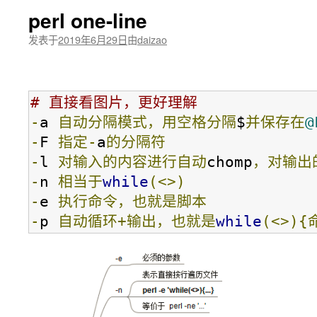
perl one-line
发表于
2019年6月29日
由
daizao
# 直接看图片，更好理解
-
a 
自动分隔模式，用空格分隔
$
并保存在
@
-
F 
指定-
a
的分隔符
-
l 
对输入的内容进行自动
chomp
，对输出
-
n 
相当于
while
(<>)
-
e 
执行命令，也就是脚本
-
p 
自动循环+输出，也就是
while
(<>)