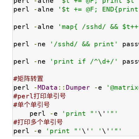
perl 
-
alne 
'$t += @F; print $t'
perl 
-
alne 
'$t += @F; END{print
perl 
-
alne 
'map{ /sshd/ && $t++
perl 
-
ne 
'/sshd/ && print'
 pass
perl 
-
ne 
'print if /^\d+/'
 pass
#矩阵转置
perl 
-
MData
::
Dumper
-
e 
'@matrix
#perl打印单引号
#单个单引号 
    perl 
-
e 
'print "'
\'
'"'
#打印多个单引号 
perl 
-
e 
'print "'
\'
' '
\'
'"'