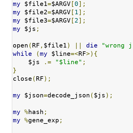
my
 $file1
=
$ARGV
[
0
];
my
 $file2
=
$ARGV
[
1
];
my
 $file3
=
$ARGV
[
2
];
my
 $js
;
open
(
RF
,
$file1
)
||
die
"wrong j
while
(
my
 $line
=<
RF
>){
    $js 
.=
"$line"
;
}
close
(
RF
);
my
 $json
=
decode_json
(
$js
);
my
%
hash
;
my
%
gene_exp
;