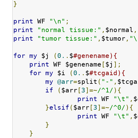
}
print
 WF 
"\n"
;
print
"normal tissue:"
,
$normal
,
print
"tumor tissue:"
,
$tumor
,
"\
for
my
 $j 
(
0.
.
$
#genename){
print
 WF $genename
[
$j
];
for
my
 $i 
(
0.
.
$
#tcgaid){
my
@arr
=
split
(
"-"
,
$tcga
if
(
$arr
[
3
]=~
/^1/
){
print
 WF 
"\t"
,
$
}
elsif
(
$arr
[
3
]=~
/^0/
){
print
 WF 
"\t"
,
$
}
}