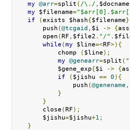
my
@arr
=
split
(
/\./
,
$docname
my
 $filename
=
"$arr[0].$arr[
if
(
exists $hash
{
$filename
}
        push
(
@tcgaid
,
$i 
->
{
ass
        open
(
RF
,
$file2
.
"/"
.
$fil
while
(
my
 $line
=<
RF
>){
            chomp 
(
$line
);
my
@genearr
=
split
(
"
            $gene_exp
{
$i 
->
{
as
if
(
$jishu 
==
0
){
                push
(
@genename
,
}
}
        close
(
RF
);
        $jishu
=
$jishu
+
1
;
}