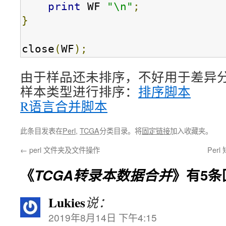
print
 WF 
"\n"
;
}
close
(
WF
);
由于样品还未排序，不好用于差异
样本类型进行排序：
排序脚本
R语言合并脚本
此条目发表在
Perl
,
TCGA
分类目录。将
固定链接
加入收藏夹。
←
perl 文件夹及文件操作
Per
《
TCGA转录本数据合并
》有5条
Lukies
说：
2019年8月14日 下午4:15