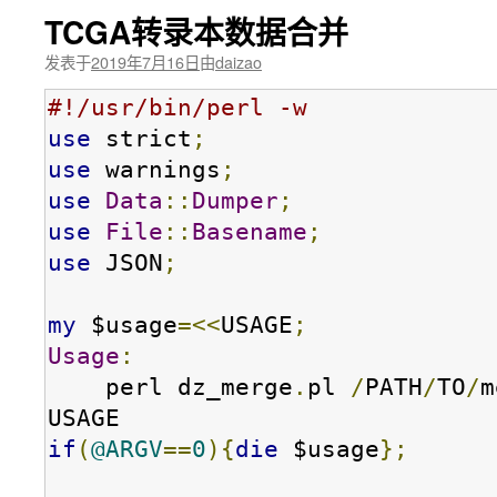
TCGA转录本数据合并
发表于
2019年7月16日
由
daizao
#!/usr/bin/perl -w
use
 strict
;
use
 warnings
;
use
Data
::
Dumper
;
use
File
::
Basename
;
use
 JSON
;
my
 $usage
=<<
USAGE
;
Usage
:
    perl dz_merge
.
pl 
/
PATH
/
TO
/
m
if
(
@ARGV
==
0
){
die
 $usage
};