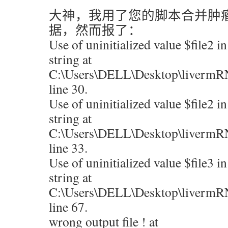
大神，我用了您的脚本合并肿瘤
据，然而报了：
Use of uninitialized value $file2 in
string at
C:\Users\DELL\Desktop\livermR
line 30.
Use of uninitialized value $file2 in
string at
C:\Users\DELL\Desktop\livermR
line 33.
Use of uninitialized value $file3 in
string at
C:\Users\DELL\Desktop\livermR
line 67.
wrong output file ! at