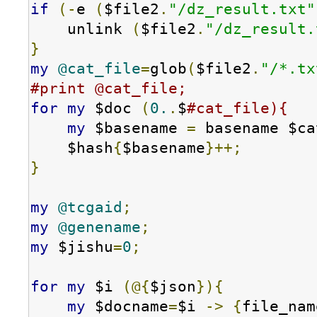
if
(-
e 
(
$file2
.
"/dz_result.txt"
    unlink 
(
$file2
.
"/dz_result.
}
my
@cat_file
=
glob
(
$file2
.
"/*.tx
#print @cat_file;
for
my
 $doc 
(
0.
.
$
#cat_file){
my
 $basename 
=
 basename $ca
    $hash
{
$basename
}++;
}
my
@tcgaid
;
my
@genename
;
my
 $jishu
=
0
;
for
my
 $i 
(@{
$json
}){
my
 $docname
=
$i 
->
{
file_nam