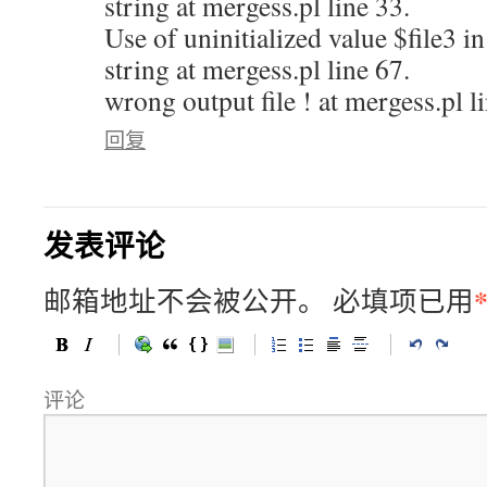
string at mergess.pl line 33.
Use of uninitialized value $file3 in
string at mergess.pl line 67.
wrong output file ! at mergess.pl l
回复
发表评论
邮箱地址不会被公开。
必填项已用
评论