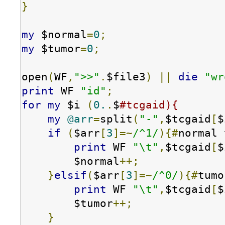
}
my
 $normal
=
0
;
my
 $tumor
=
0
;
open
(
WF
,
">>"
.
$file3
)
||
die
"wr
print
 WF 
"id"
;
for
my
 $i 
(
0.
.
$
#tcgaid){
my
@arr
=
split
(
"-"
,
$tcgaid
[
$
if
(
$arr
[
3
]=~
/^1/
){#
normal 
print
 WF 
"\t"
,
$tcgaid
[
$
        $normal
++;
}
elsif
(
$arr
[
3
]=~
/^0/
){#
tumo
print
 WF 
"\t"
,
$tcgaid
[
$
        $tumor
++;
}