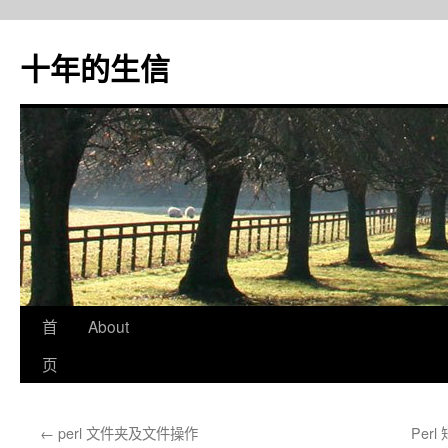
十年的生信
首
About
跳
页
至
正
←
perl 文件夹及文件操作
Per
文