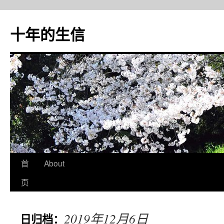
十年的生信
首
About
跳
页
至
正
2019年12月6日
日归档：
文