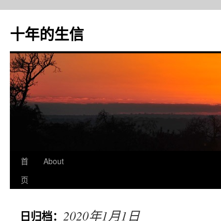
十年的生信
首
About
跳
页
至
正
2020年1月1日
日归档：
文