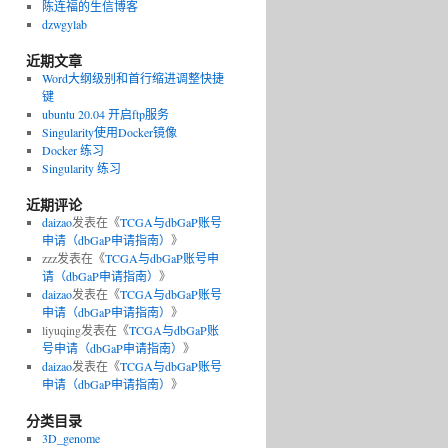
陈连福的生信博客
dzwgylab
近期文章
Word大纲级别和首行缩进调整快捷
键
ubuntu 20.04 开启ftp服务
Singularity使用Docker镜像
Docker 练习
Singularity 练习
近期评论
daizao
发表在《
TCGA与dbGaP账号
申请（dbGaP申请指南）
》
zzz
发表在《
TCGA与dbGaP账号申
请（dbGaP申请指南）
》
daizao
发表在《
TCGA与dbGaP账号
申请（dbGaP申请指南）
》
liyuqing
发表在《
TCGA与dbGaP账
号申请（dbGaP申请指南）
》
daizao
发表在《
TCGA与dbGaP账号
申请（dbGaP申请指南）
》
分类目录
3D_genome