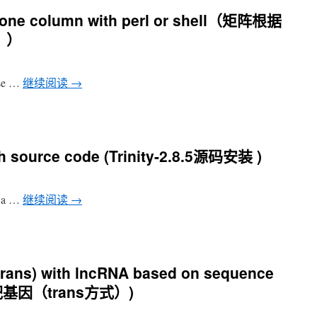
y one column with perl or shell（矩阵根据
））
 use …
继续阅读
→
with source code (Trinity-2.8.5源码安装 )
ftwa …
继续阅读
→
trans) with lncRNA based on sequence
基因（trans方式）)