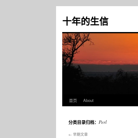
十年的生信
首页
About
跳
至
Perl
分类目录归档：
正
←
早期文章
文