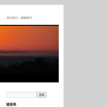
勿忘初心，砥砺前行
链接表