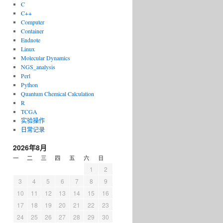
C
C++
Computer
Container
Endnote
Linux
Molecular Dynamics
NGS_analysis
Perl
Python
Quantum Chemical Calculation
R
TCGA
实验操作
日常记录
2026年8月
一
二
三
四
五
六
日
1
2
3
4
5
6
7
8
9
10
11
12
13
14
15
16
17
18
19
20
21
22
23
24
25
26
27
28
29
30