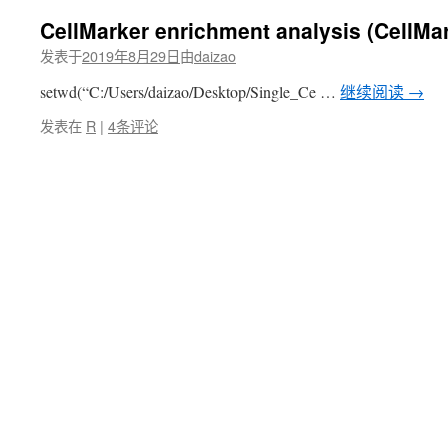
CellMarker enrichment analysis (Cell
发表于
2019年8月29日
由
daizao
setwd(“C:/Users/daizao/Desktop/Single_Ce …
继续阅读
→
发表在
R
|
4条评论