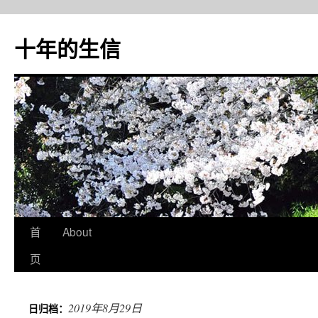
十年的生信
首
About
跳
页
至
正
2019年8月29日
日归档：
文