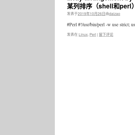
某列排序（shell和perl
发表于
2019年10月26日
由
daizao
#Perl #!/usr/bin/perl -w use strict;
发表在
Linux
,
Perl
|
留下评论