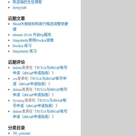
陈连福的生信博客
dzwgylab
近期文章
Word大纲级别和首行缩进调整快捷
键
ubuntu 20.04 开启ftp服务
Singularity使用Docker镜像
Docker 练习
Singularity 练习
近期评论
daizao
发表在《
TCGA与dbGaP账号
申请（dbGaP申请指南）
》
zzz
发表在《
TCGA与dbGaP账号申
请（dbGaP申请指南）
》
daizao
发表在《
TCGA与dbGaP账号
申请（dbGaP申请指南）
》
liyuqing
发表在《
TCGA与dbGaP账
号申请（dbGaP申请指南）
》
daizao
发表在《
TCGA与dbGaP账号
申请（dbGaP申请指南）
》
分类目录
3D_genome