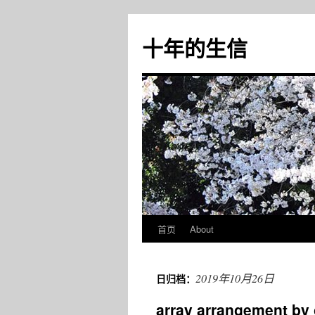
十年的生信
首页
About
跳
至
2019年10月26日
日归档：
正
array arrangement b
文