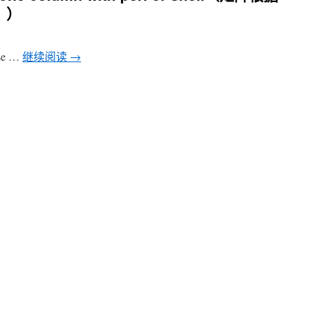
））
 use …
继续阅读
→