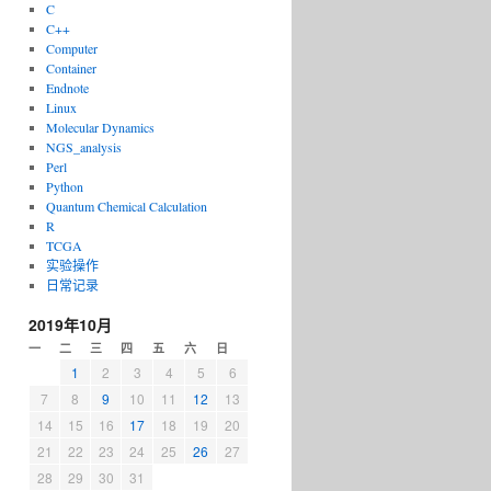
C
C++
Computer
Container
Endnote
Linux
Molecular Dynamics
NGS_analysis
Perl
Python
Quantum Chemical Calculation
R
TCGA
实验操作
日常记录
2019年10月
一
二
三
四
五
六
日
1
2
3
4
5
6
7
8
9
10
11
12
13
14
15
16
17
18
19
20
21
22
23
24
25
26
27
28
29
30
31