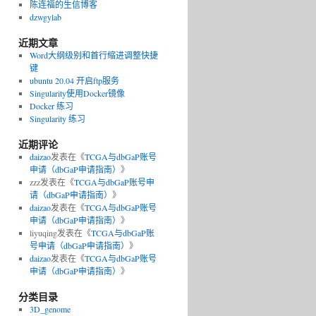
陈连福的生信博客
dzwgylab
近期文章
Word大纲级别和首行缩进调整快捷
键
ubuntu 20.04 开启ftp服务
Singularity使用Docker镜像
Docker 练习
Singularity 练习
近期评论
daizao
发表在《
TCGA与dbGaP账号
申请（dbGaP申请指南）
》
zzz
发表在《
TCGA与dbGaP账号申
请（dbGaP申请指南）
》
daizao
发表在《
TCGA与dbGaP账号
申请（dbGaP申请指南）
》
liyuqing
发表在《
TCGA与dbGaP账
号申请（dbGaP申请指南）
》
daizao
发表在《
TCGA与dbGaP账号
申请（dbGaP申请指南）
》
分类目录
3D_genome