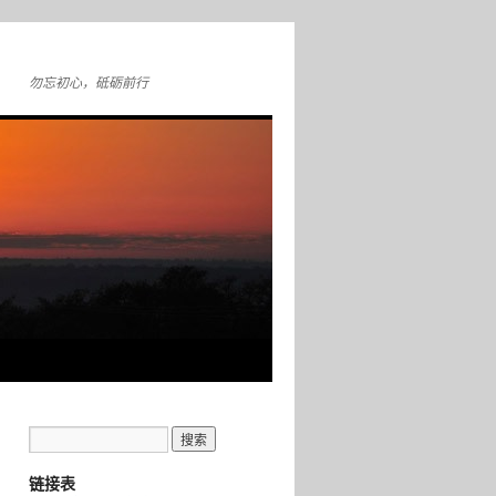
勿忘初心，砥砺前行
链接表