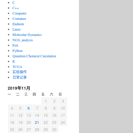
C
C++
Computer
Container
Endnote
Linux
Molecular Dynamics
NGS_analysis
Perl
Python
Quantum Chemical Calculation
R
TCGA
实验操作
日常记录
2019年11月
一
二
三
四
五
六
日
1
2
3
4
5
6
7
8
9
10
11
12
13
14
15
16
17
18
19
20
21
22
23
24
25
26
27
28
29
30