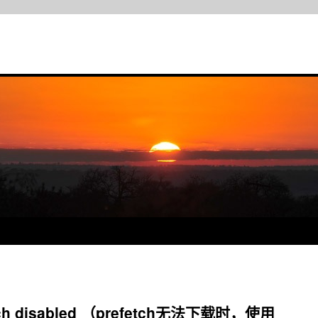
etch disabled （prefetch无法下载时，使用