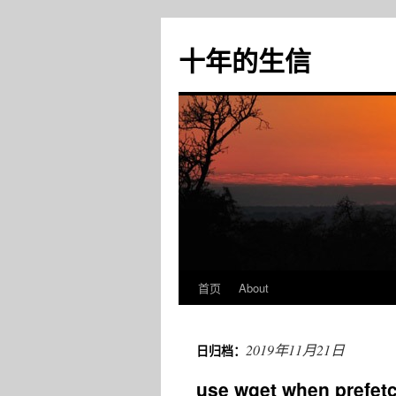
十年的生信
首页
About
跳
至
2019年11月21日
日归档：
正
use wget when pref
文