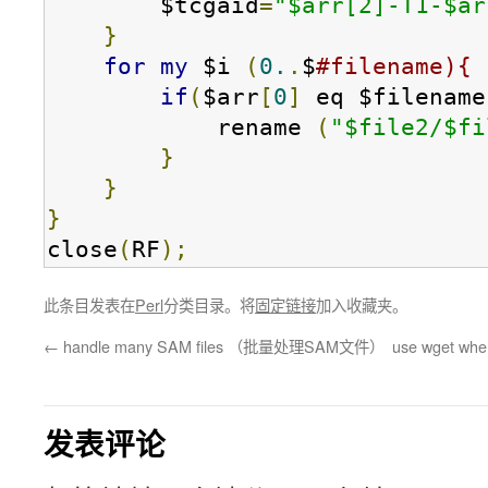
        $tcgaid
=
"$arr[2]-T1-$ar
}
for
my
 $i 
(
0.
.
$
#filename){
if
(
$arr
[
0
]
 eq $filename
            rename 
(
"$file2/$fi
}
}
}
close
(
RF
);
此条目发表在
Perl
分类目录。将
固定链接
加入收藏夹。
←
handle many SAM files （批量处理SAM文件）
use wget whe
发表评论