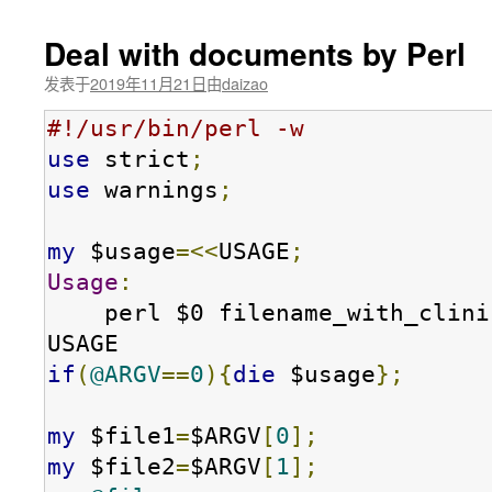
Deal with documents by Perl
发表于
2019年11月21日
由
daizao
#!/usr/bin/perl -w
use
 strict
;
use
 warnings
;
my
 $usage
=<<
USAGE
;
Usage
:
    perl $0 filename_with_clini
if
(
@ARGV
==
0
){
die
 $usage
};
my
 $file1
=
$ARGV
[
0
];
my
 $file2
=
$ARGV
[
1
];