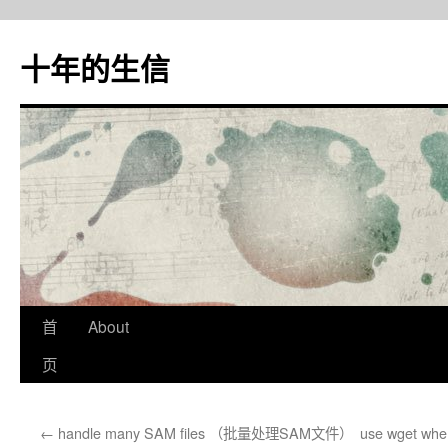
十年的生信
首
About
跳
页
至
正
←
handle many SAM files （批量处理SAM文件）
use wget whe
文