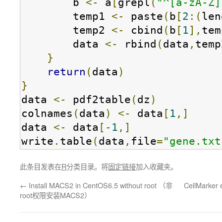
        b 
<-
 a
[
grepl
(
"^[a-zA-Z]
        temp1 
<-
 paste
(
b
[
2
:(
len
        temp2 
<-
 cbind
(
b
[
1
],
tem
        data 
<-
 rbind
(
data
,
temp
}
return
(
data
)
}
data 
<-
 pdf2table
(
dz
)
colnames
(
data
)
<-
 data
[
1
,]
data 
<-
 data
[-
1
,]
write
.
table
(
data
,
file
=
"gene.txt
此条目发表在
R
分类目录。将
固定链接
加入收藏夹。
←
Install MACS2 in CentOS6.5 without root （非
CellMarker 
root权限安装MACS2）