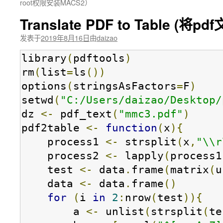
root权限安装MACS2）
Translate PDF to Table (将p
发表于
2019年8月16日
由
daizao
library
(
pdftools
)
rm
(
list
=
ls
())
options
(
stringsAsFactors
=
F
)
setwd
(
"C:/Users/daizao/Desktop/
dz 
<-
 pdf_text
(
"mmc3.pdf"
)
pdf2table 
<-
function
(
x
){
    process1 
<-
 strsplit
(
x
,
"\\r
    process2 
<-
 lapply
(
process1
    test 
<-
 data
.
frame
(
matrix
(
u
    data 
<-
 data
.
frame
()
for
(
i 
in
2
:
nrow
(
test
)){
        a 
<-
 unlist
(
strsplit
(
te