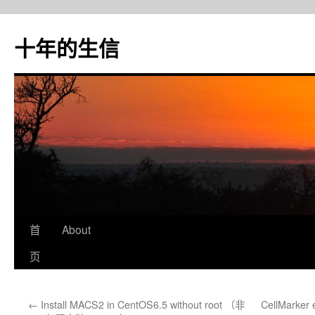
十年的生信
首
About
跳
页
至
正
←
Install MACS2 in CentOS6.5 without root （非
CellMarker 
文