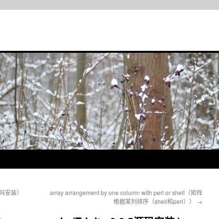
tp 源码安装）
array arrangement by one column with perl or shell（矩阵
根据某列排序（shell和perl））
→