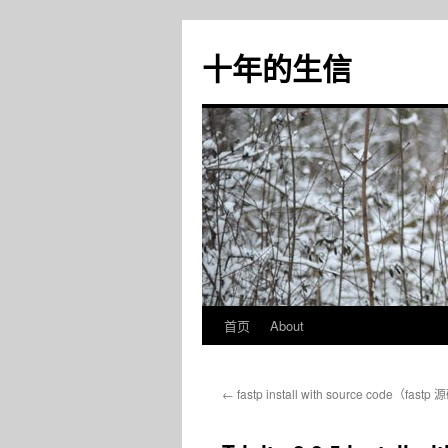
十年的生信
首页
About
跳
至
←
fastp install with source code（fas
正
文