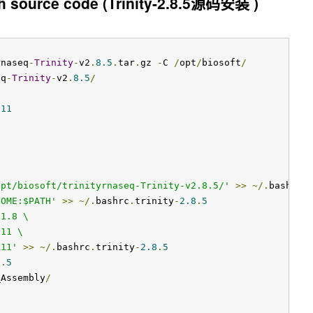
with source code (Trinity-2.8.5源码安装 )
rnaseq
-
Trinity
-
v2
.
8.5
.
tar
.
gz 
-
C 
/
opt
/
biosoft
/
eq
-
Trinity
-
v2
.
8.5
/
.
11
3
opt/biosoft/trinityrnaseq-Trinity-v2.8.5/'
>>
~/.
bashrc
.
HOME:$PATH'
>>
~/.
bashrc
.
trinity
-
2.8
.
5
1.8 \

11 \

.11'
>>
~/.
bashrc
.
trinity
-
2.8
.
5
8
.
5
_Assembly
/