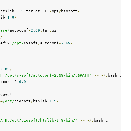
/
htslib
-
1.9
.
tar
.
gz 
-
C 
/
opt
/
biosoft
/
lib
-
1.9
/
ware/
autoconf
-
2.69
.
tar
.
gz

9
/
refix
=
/opt/
sysoft
/
autoconf
-
2.69
/
-
2.69
/
TH=/opt/sysoft/autoconf-2.69/bin/:$PATH'
>>
~/.
bashrc_au
toconf_2
.
6.9
-
devel

x
=
/opt/
biosoft
/
htslib
-
1.9
/
PATH:/opt/biosoft/htslib-1.9/bin/'
>>
~/.
bashrc      
