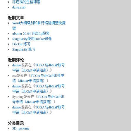
陈连福的生信博客
dzwgylab
近期文章
Word大纲级别和首行缩进调整快捷
键
ubuntu 20.04 开启ftp服务
Singularity使用Docker镜像
Docker 练习
Singularity 练习
近期评论
daizao
发表在《
TCGA与dbGaP账号
申请（dbGaP申请指南）
》
zzz
发表在《
TCGA与dbGaP账号申
trinity
-
2.8
.
5
请（dbGaP申请指南）
》
daizao
发表在《
TCGA与dbGaP账号
申请（dbGaP申请指南）
》
liyuqing
发表在《
TCGA与dbGaP账
号申请（dbGaP申请指南）
》
daizao
发表在《
TCGA与dbGaP账号
申请（dbGaP申请指南）
》
分类目录
3D_genome