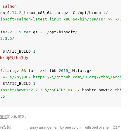
h salmon
mon_0
.
14.2
_linux_x86_64
.
tar
.
gz 
-
C 
/
opt
/
biosoft
/
biosoft/salmon-latest_linux_x86_64/bin/:$PATH'
>>
~/.
bash
1
tie2
-
2.3
.
5.tar
.
gz 
-
C 
/
opt
/
biosoft
/
-
2.3
.
5
/
e STATIC_BUILD
=
1
b）导致tbb失败
U4
.
tar
.
gz 
&&
 tar 
-
zxf tbb
-
2019
_U4
.
tar
.
gz

_ =~ s/\$\$DL\ https:\/\/github.com\/01org\/tbb\/archive
e STATIC_BUILD
=
1
biosoft/bowtie2-2.3.5/:$PATH'
>>
~/.
bashrc_bowtie_tbb

8
.
5
链接
加入收藏夹。
tp 源码安装）
array arrangement by one column with perl or shell（矩阵