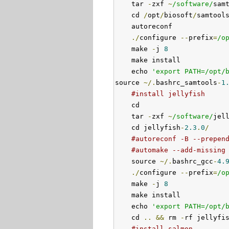
    tar 
-
zxf 
~
/software/
sam
    cd 
/
opt
/
biosoft
/
samtool
    autoreconf

./
configure 
--
prefix
=
/o
    make 
-
j 
8
    make install

    echo 
'export PATH=/opt/
source 
~/.
bashrc_samtools
-
1
#install jellyfish
    cd

    tar 
-
zxf 
~
/software/
jel
    cd jellyfish
-
2.3
.
0
/
#autoreconf -B --prepen
#automake --add-missing
    source 
~/.
bashrc_gcc
-
4.
./
configure 
--
prefix
=
/o
    make 
-
j 
8
    make install

    echo 
'export PATH=/opt/
    cd 
..
&&
 rm 
-
rf jellyfi
#install salmon