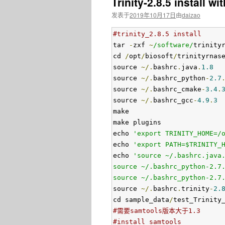
Trinity-2.8.5 install 
发表于
2019年10月17日
由
daizao
#trinity_2.8.5 install
tar 
-
zxf 
~
/software/
trinity
cd 
/
opt
/
biosoft
/
trinityrnas
source 
~/.
bashrc
.
java
.
1.8
source 
~/.
bashrc_python
-
2.7
source 
~/.
bashrc_cmake
-
3.4
.
source 
~/.
bashrc_gcc
-
4.9
.
3
make

make plugins

echo 
'export TRINITY_HOME=/
echo 
'export PATH=$TRINITY_
echo 
'source ~/.bashrc.java.
source ~/.bashrc_python-2.7.
source ~/.bashrc_python-2.7
source 
~/.
bashrc
.
trinity
-
2.
cd sample_data
/
test_Trinity
#需要samtools版本大于1.3
#install samtools