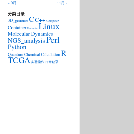
« 9月
11月 »
分类目录
C
C++
3D_genome
Computer
Linux
Container
Endnote
Molecular Dynamics
Perl
NGS_analysis
.9
Python
R
Quantum Chemical Calculation
TCGA
实验操作
日常记录
-
2.8
.
5