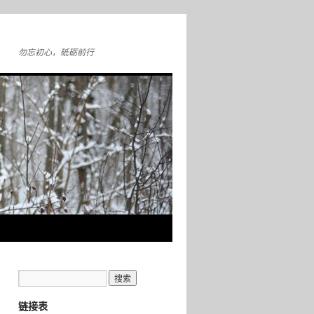
勿忘初心，砥砺前行
链接表