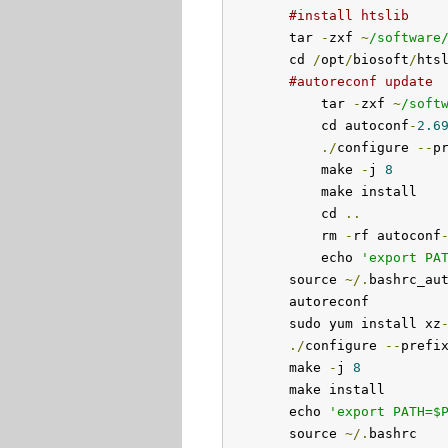
#install htslib
        tar 
-
zxf 
~
/software
        cd 
/
opt
/
biosoft
/
hts
#autoreconf update
            tar 
-
zxf 
~
/soft
            cd autoconf
-
2.6
./
configure 
--
p
            make 
-
j 
8
            make install

            cd 
..
            rm 
-
rf autoconf
            echo 
'export PA
        source 
~/.
bashrc_au
        autoreconf

        sudo yum install xz
./
configure 
--
prefi
        make 
-
j 
8
        make install

        echo 
'export PATH=$
        source 
~/.
bashrc
