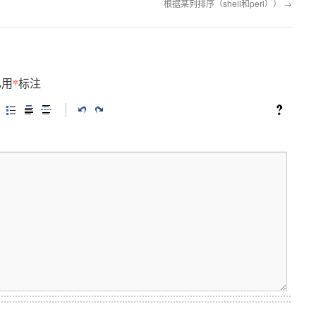
根据某列排序（shell和perl））
→
*
已用
标注