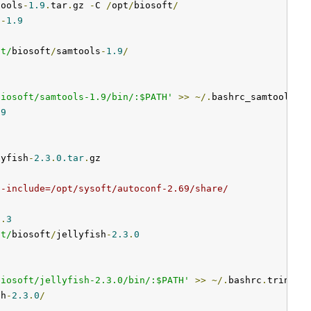
tools
-
1.9
.
tar
.
gz 
-
C 
/
opt
/
biosoft
/
s
-
1.9
pt/
biosoft
/
samtools
-
1.9
/
biosoft/samtools-1.9/bin/:$PATH'
>>
~/.
bashrc_samtools
-
1
.9
lyfish
-
2.3
.
0.tar
.
gz

d-include=/opt/sysoft/autoconf-2.69/share/
9
.
3
pt/
biosoft
/
jellyfish
-
2.3
.
0
biosoft/jellyfish-2.3.0/bin/:$PATH'
>>
~/.
bashrc
.
trinity
sh
-
2.3
.
0
/