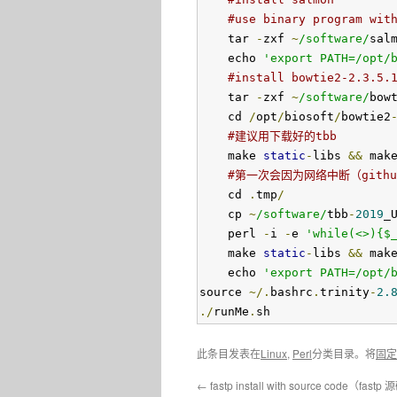
#use binary program wit
    tar 
-
zxf 
~
/software/
sal
    echo 
'export PATH=/opt/
#install bowtie2-2.3.5.
    tar 
-
zxf 
~
/software/
bow
    cd 
/
opt
/
biosoft
/
bowtie2
#建议用下载好的tbb
    make 
static
-
libs 
&&
 mak
#第一次会因为网络中断（githu
    cd 
.
tmp
/
    cp 
~
/software/
tbb
-
2019
_
    perl 
-
i 
-
e 
'while(<>){$
    make 
static
-
libs 
&&
 mak
    echo 
'export PATH=/opt/
source 
~/.
bashrc
.
trinity
-
2.
./
runMe
.
sh
此条目发表在
Linux
,
Perl
分类目录。将
固定
←
fastp install with source code（fas