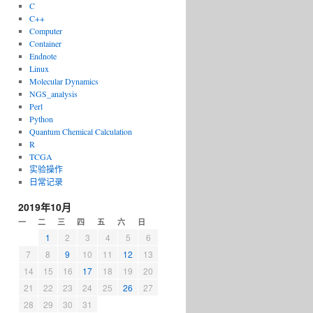
C
C++
Computer
Container
Endnote
Linux
Molecular Dynamics
NGS_analysis
Perl
Python
Quantum Chemical Calculation
R
TCGA
实验操作
toconf_2
.
6.9
日常记录
2019年10月
一
二
三
四
五
六
日
1
2
3
4
5
6
7
8
9
10
11
12
13
14
15
16
17
18
19
20
21
22
23
24
25
26
27
28
29
30
31